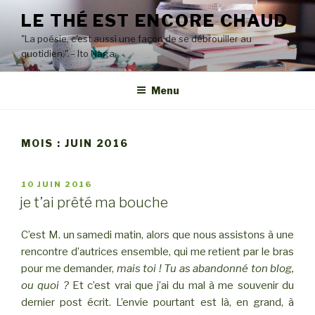
Aller
LE THÉ EST ENCORE CHAUD
au
"La poésie, c'est aussi une façon de se débrouiller au
contenu
quotidien." – Ito Naga
principal
Menu
MOIS : JUIN 2016
PUBLIÉ
10 JUIN 2016
LE
je t’ai prêté ma bouche
C’est M. un samedi matin, alors que nous assistons à une
rencontre d’autrices ensemble, qui me retient par le bras
pour me demander,
mais toi ! Tu as abandonné ton blog,
ou quoi ?
Et c’est vrai que j’ai du mal à me souvenir du
dernier post écrit. L’envie pourtant est là, en grand, à