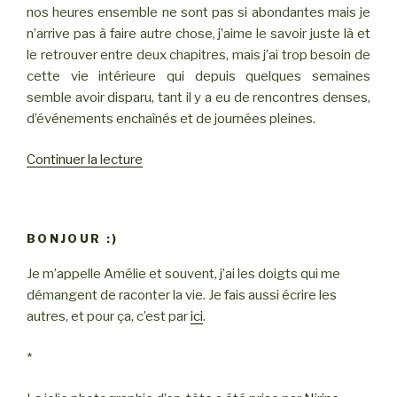
nos heures ensemble ne sont pas si abondantes mais je
n’arrive pas à faire autre chose, j’aime le savoir juste là et
le retrouver entre deux chapitres, mais j’ai trop besoin de
cette vie intérieure qui depuis quelques semaines
semble avoir disparu, tant il y a eu de rencontres denses,
d’événements enchaînés et de journées pleines.
Continuer la lecture
de
« je
t’ai
prêté
BONJOUR :)
ma
bouche »
Je m’appelle Amélie et souvent, j’ai les doigts qui me
démangent de raconter la vie. Je fais aussi écrire les
autres, et pour ça, c’est par
ici
.
*