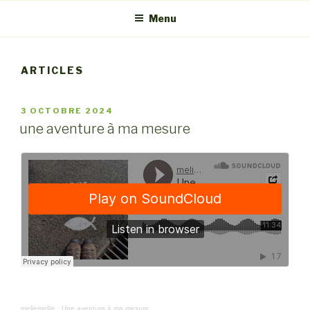
Menu
ARTICLES
PUBLIÉ
3 OCTOBRE 2024
LE
une aventure à ma mesure
meliemeliie
·
Une aventure à ma mesure