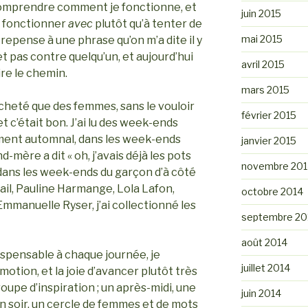
 comprendre comment je fonctionne, et
juin 2015
 à fonctionner
avec
plutôt qu’à tenter de
mai 2015
 repense à une phrase qu’on m’a dite il y
 et pas contre quelqu’un, et aujourd’hui
avril 2015
re le chemin.
mars 2015
i acheté que des femmes, sans le vouloir
février 2015
et c’était bon. J’ai lu des week-ends
ement automnal, dans les week-ends
janvier 2015
mère a dit « oh, j’avais déjà les pots
novembre 201
, dans les week-ends du garçon d’à côté
rail, Pauline Harmange, Lola Lafon,
octobre 2014
Emmanuelle Ryser, j’ai collectionné les
septembre 20
août 2014
spensable à chaque journée, je
juillet 2014
otion, et la joie d’avancer plutôt très
oupe d’inspiration ; un après-midi, une
juin 2014
n soir, un cercle de femmes et de mots