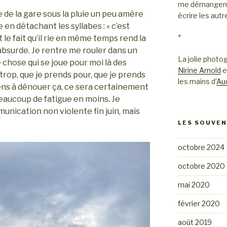
me démangent d
 de la gare sous la pluie un peu amère
écrire les autr
 en détachant les syllabes : « c’est
*
 le fait qu’il rie en même temps rend la
bsurde. Je rentre me rouler dans un
La jolie photog
ue chose qui se joue pour moi là des
Nirine Arnold
e
trop, que je prends pour, que je prends
les mains d’
Au
viens à dénouer ça, ce sera certainement
eaucoup de fatigue en moins. Je
nication non violente fin juin, mais
LES SOUVEN
octobre 2024
octobre 2020
mai 2020
février 2020
août 2019