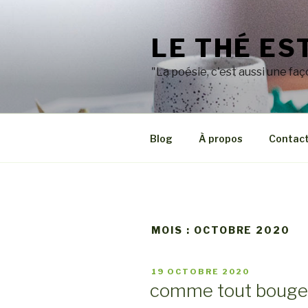
Aller
au
LE THÉ ES
contenu
principal
"La poésie, c'est aussi une faç
Blog
À propos
Contac
MOIS : OCTOBRE 2020
PUBLIÉ
19 OCTOBRE 2020
LE
comme tout bouge