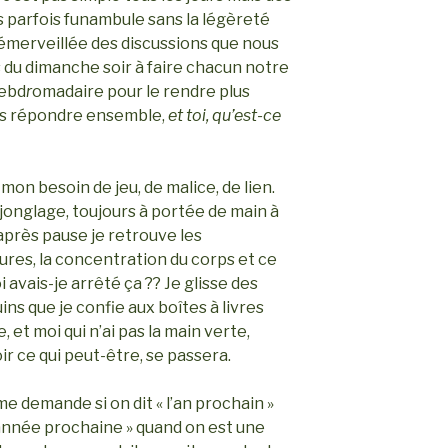
s parfois funambule sans la légèreté
 émerveillée des discussions que nous
 du dimanche soir à faire chacun notre
hebd
r
omadaire pour le rendre plus
les répondre ensemble,
et toi, qu’est-ce
 mon besoin de jeu, de malice, de lien.
 jonglage, toujours à portée de main à
 après pause je retrouve les
res, la concentration du corps et ce
 avais-je arrêté ça ?? Je glisse des
ins que je confie aux boîtes à livres
, et moi qui n’ai pas la main verte,
ir ce qui peut-être, se passera.
e demande si on dit « l’an prochain »
année prochaine » quand on est une