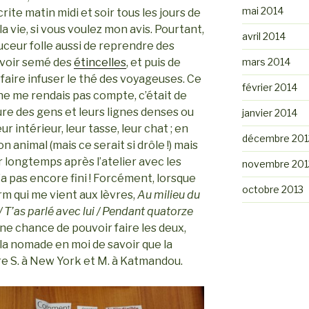
mai 2014
rite matin midi et soir tous les jours de
la vie, si vous voulez mon avis. Pourtant,
avril 2014
douceur folle aussi de reprendre des
mars 2014
 avoir semé des
étincelles
, et puis de
 faire infuser le thé des voyageuses. Ce
février 2014
ne me rendais pas compte, c’était de
ure des gens et leurs lignes denses ou
janvier 2014
ur intérieur, leur tasse, leur chat ; en
décembre 201
 animal (mais ce serait si drôle !) mais
 longtemps après l’atelier avec les
novembre 201
a pas encore fini ! Forcément, lorsque
octobre 2013
erm qui me vient aux lèvres,
Au milieu du
/ T’as parlé avec lui / Pendant quatorze
ne chance de pouvoir faire les deux,
a nomade en moi de savoir que la
rire S. à New York et M. à Katmandou.