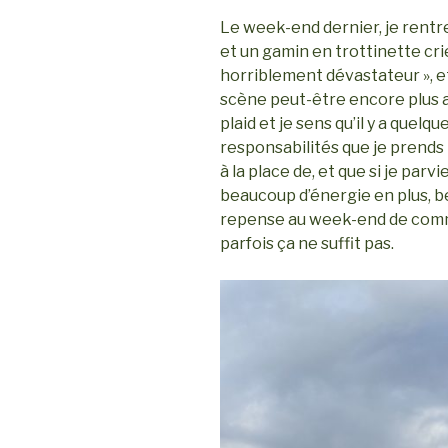
Le week-end dernier, je rentre
et un gamin en trottinette crie
horriblement dévastateur », et
scène peut-être encore plus a
plaid et je sens qu’il y a quelq
responsabilités que je prends 
à la place de, et que si je par
beaucoup d’énergie en plus, b
repense au week-end de commu
parfois ça ne suffit pas.