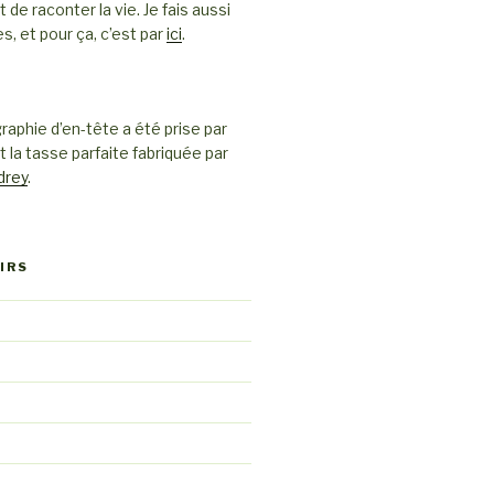
e raconter la vie. Je fais aussi
es, et pour ça, c’est par
ici
.
raphie d’en-tête a été prise par
t la tasse parfaite fabriquée par
drey
.
IRS