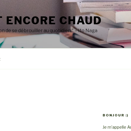
T ENCORE CHAUD
on de se débrouiller au quotidien." – Ito Naga
t
BONJOUR :)
Je m’appelle Am