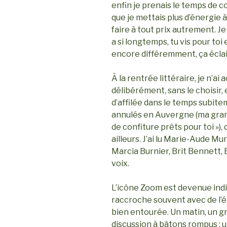
enfin je prenais le temps de
que je mettais plus d’énergie
faire à tout prix autrement. Je
a si longtemps, tu vis pour toi
encore différemment, ça éclai
À la rentrée littéraire, je n’a
délibérément, sans le choisir, 
d’affilée dans le temps subit
annulés en Auvergne (ma grand-
de confiture prêts pour toi »)
ailleurs. J’ai lu Marie-Aude Mu
Marcia Burnier, Brit Bennett, 
voix.
L’icône Zoom est devenue indi
raccroche souvent avec de l’ém
bien entourée. Un matin, un gr
discussion à bâtons rompus ; u