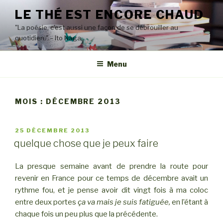
Aller
LE THÉ EST ENCORE CHAUD
au
"La poésie, c'est aussi une façon de se débrouiller au
contenu
quotidien." – Ito Naga
principal
Menu
MOIS : DÉCEMBRE 2013
PUBLIÉ
25 DÉCEMBRE 2013
LE
quelque chose que je peux faire
La presque semaine avant de prendre la route pour
revenir en France pour ce temps de décembre avait un
rythme fou, et je pense avoir dit vingt fois à ma coloc
entre deux portes
ça va mais je suis fatiguée,
en l’étant à
chaque fois un peu plus que la précédente.