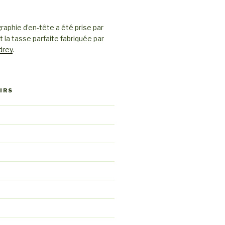
raphie d’en-tête a été prise par
t la tasse parfaite fabriquée par
drey
.
IRS