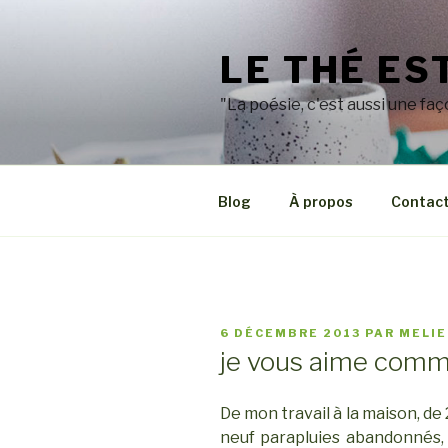
Aller
au
LE THÉ ES
contenu
principal
"La poésie, c'est aussi une faç
Blog
À propos
Contac
PUBLIÉ
6 DÉCEMBRE 2013
PAR
MELIE
LE
je vous aime com
De mon travail à la maison, de
neuf parapluies abandonnés, 