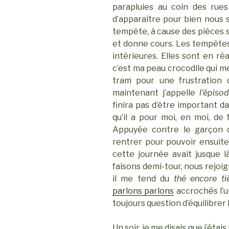
parapluies au coin des rue
d’apparaître pour bien nous s
tempête, à cause des pièces s
et donne cours. Les tempêtes 
intérieures. Elles sont en réa
c’est ma peau crocodile qui me
tram pour une frustration 
maintenant j’appelle
l’épiso
finira pas d’être important d
qu’il a pour moi, en moi, de
Appuyée contre le garçon d
rentrer pour pouvoir ensuit
cette journée avait jusque
faisons demi-tour, nous rejoig
il me tend du
thé encore t
parlons parlons
accrochés l’un
toujours question d’équilibrer l
Un soir, je me disais que j’éta