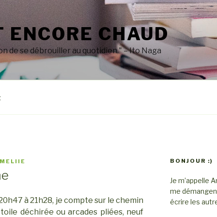
T ENCORE CHAUD
on de se débrouiller au quotidien." – Ito Naga
t
BONJOUR :)
MELIIE
me
Je m’appelle Am
me démangent d
 20h47 à 21h28, je compte sur le chemin
écrire les autr
toile déchirée ou arcades pliées, neuf