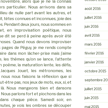
 novembre, alors que je ne la connais
rs particulier. Nous arrivons dans sa
août 2016
ieu de nulle part avant les autres, et
juillet 2016
lit, têtes connues et inconnues, joie des
es. Pendant deux jours, nous sommes en
juin 2016
net, en improvisation poétique, nous
avril 2016
i se dit se perd à peine après avoir été
 choses. Quand nous devons improviser
mars 2016
es pages de Péguy, je me rends compte
février 2016
aire dans mon lâcher-prise mais j’aime
, les thèmes qu’on se lance, l’attente
janvier 2016
 poème, la maturation lente, les défis,
e Jacques Jouet, les métronomes, les
octobre 2015
nous nous faisons la réflexion que si
septembre 20
t-être pas, nos jeux de mots, eux, si, et
rs là. Nous mangeons bien et dansons
juillet 2015
 Nous parlons fort et piochons dans les
juin 2015
 dans chaque pièce. Samedi soir, en
nutes, je vois les ombres se découper
mai 2015