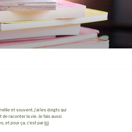
élie et souvent, j’ai les doigts qui
e raconter la vie. Je fais aussi
es, et pour ça, c’est par
ici
.