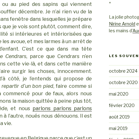
*
s ou au pied des sapins qui viennent
ouffler décembre. Je n’ai rien vu de la
La jolie photog
ans fenêtre dans lesquelles je prépare
Nirine Arnold
e
que je vois sont plutôt, comment dire,
les mains d’
Au
lité si intérieures et intériorisées que
 les avoue, et mes larmes à un arrêt de
d’enfant. C’est ce que dans ma tête
de Cendrars
, parce que Cendrars n’en
LES SOUVEN
ans cette vie-là, et dans cette manière
octobre 2024
 faire surgir les choses, innocemment.
’à côté, je l’entends qui propose de
octobre 2020
e
repartir d’un bon pied
, faire comme si
 là commencé pour de faux
,
alors nous
mai 2020
nons la maison quittée à peine plus tôt,
février 2020
iède,
et nous
parlons parlons parlons
 à l’autre, noués nous dénouons. Il est
août 2019
a vie.
mai 2019
is revenue en Belgique parce que c’est un