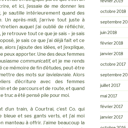
février 2019
écrire, et ici, j’essaie de me donner les
octobre 2018
, je sautille intérieurement quand des
 Un après-midi, j’arrive tout juste à
septembre 20
ntretien auquel j’ai oublié de réfléchir,
juin 2018
 je retrouve tout ce que je sais – je sais
posé, je sais ce que j’ai déjà fait et ce
février 2018
, alors j’ajoute des idées, et j’explique,
janvier 2018
 je peux apporter. Une des deux femmes
ousiasme
communicatif,
et je me rends
octobre 2017
ré ce mémoire de fin d’études, peut-être
à mettre des mots sur
lavielavraie
. Alors
septembre 20
teliers d’écriture avec des femmes
juillet 2017
in et de parcours et de route, et quand
 ce truc a été pensé pile pour moi.
mai 2017
février 2017
 d’un train, à Courtrai, c’est Co. qui
 bleue et ses gants verts, et j’ai moi
janvier 2017
n manteau à offrir. J’aime beaucoup la
octobre 2016