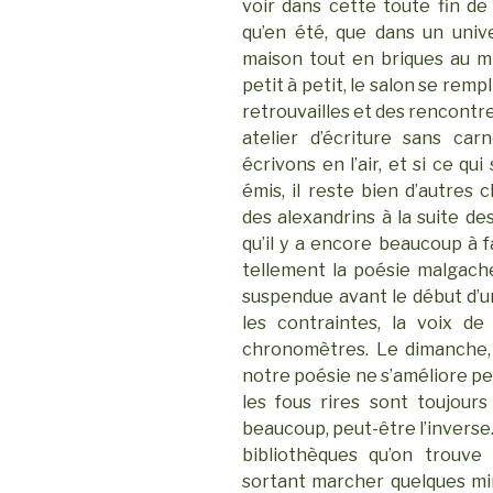
voir dans cette toute fin de
qu’en été, que dans un unive
maison tout en briques au mil
petit à petit, le salon se remp
retrouvailles et des rencontr
atelier d’écriture sans car
écrivons en l’air, et si ce qu
émis, il reste bien d’autres
des alexandrins à la suite d
qu’il y a encore beaucoup à f
tellement la poésie malgache
suspendue avant le début d’un
les contraintes, la voix d
chronomètres. Le dimanche, 
notre poésie ne s’améliore peu
les fous rires sont toujou
beaucoup, peut-être l’inverse.
bibliothèques qu’on trouve
sortant marcher quelques mi