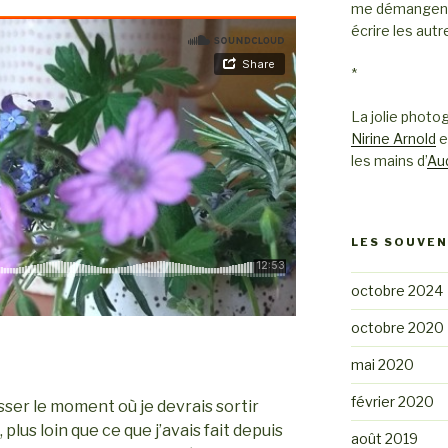
me démangent d
écrire les autr
*
La jolie photog
Nirine Arnold
e
les mains d’
Au
LES SOUVEN
octobre 2024
octobre 2020
mai 2020
février 2020
sser le moment où je devrais sortir
 plus loin que ce que j’avais fait depuis
août 2019