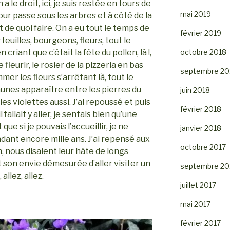
 le droit, ici, je suis restée en tours de
mai 2019
 tour passe sous les arbres et à côté de la
ait de quoi faire. On a eu tout le temps de
février 2019
feuilles, bourgeons, fleurs, tout le
octobre 2018
riant que c’était la fête du pollen, là !,
 fleurir, le rosier de la pizzeria en bas
septembre 20
mer les fleurs s’arrêtant là, tout le
jaunes apparaître entre les pierres du
juin 2018
les violettes aussi. J’ai repoussé et puis
février 2018
 fallait y aller, je sentais bien qu’une
que si je pouvais l’accueillir, je ne
janvier 2018
ndant encore mille ans. J’ai repensé aux
octobre 2017
m, nous disaient leur hâte de longs
t son envie démesurée d’aller visiter un
septembre 20
 allez, allez.
juillet 2017
mai 2017
février 2017