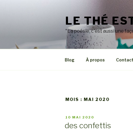
Aller
au
LE THÉ ES
contenu
principal
"La poésie, c'est aussi une faç
Blog
À propos
Contac
MOIS : MAI 2020
PUBLIÉ
10 MAI 2020
LE
des confettis