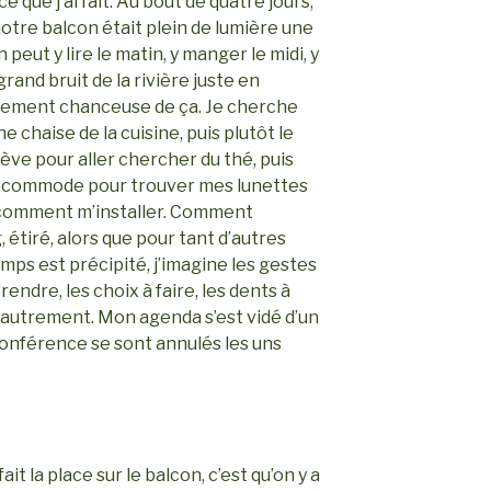
ce que j’ai fait. Au bout de quatre jours,
e notre balcon était plein de lumière une
 peut y lire le matin, y manger le midi, y
 grand bruit de la rivière juste en
mement chanceuse de ça. Je cherche
e chaise de la cuisine, puis plutôt le
elève pour aller chercher du thé, puis
 la commode pour trouver mes lunettes
he comment m’installer. Comment
 étiré, alors que pour tant d’autres
mps est précipité, j’imagine les gestes
prendre, les choix à faire, les dents à
st autrement. Mon agenda s’est vidé d’un
 conférence se sont annulés les uns
fait la place sur le balcon, c’est qu’on y a