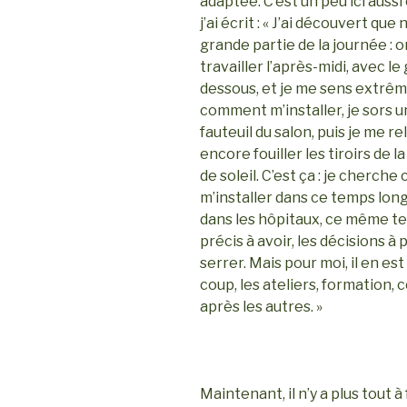
adaptée. C’est un peu ici aussi 
j’ai écrit : « J’ai découvert qu
grande partie de la journée : on
travailler l’après-midi, avec le
dessous, et je me sens extrê
comment m’installer, je sors un
fauteuil du salon, puis je me r
encore fouiller les tiroirs de
de soleil. C’est ça : je cherc
m’installer dans ce temps long,
dans les hôpitaux, ce même te
précis à avoir, les décisions à 
serrer. Mais pour moi, il en e
coup, les ateliers, formation,
après les autres. »
Maintenant, il n’y a plus tout à 