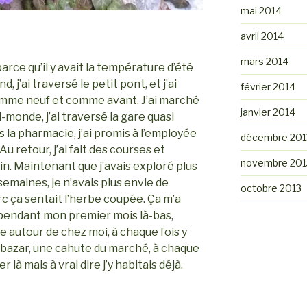
mai 2014
avril 2014
mars 2014
 parce qu’il y avait la température d’été
, j’ai traversé le petit pont, et j’ai
février 2014
 comme neuf et comme avant. J’ai marché
janvier 2014
-monde, j’ai traversé la gare quasi
s la pharmacie, j’ai promis à l’employée
décembre 201
 Au retour, j’ai fait des courses et
novembre 201
min. Maintenant que j’avais exploré plus
semaines, je n’avais plus envie de
octobre 2013
rc ça sentait l’herbe coupée. Ça m’a
 pendant mon premier mois là-bas,
one autour de chez moi, à chaque fois y
u bazar, une cahute du marché, à chaque
r là mais à vrai dire j’y habitais déjà.