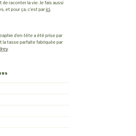
e raconter la vie. Je fais aussi
es, et pour ça, c’est par
ici
.
raphie d’en-tête a été prise par
t la tasse parfaite fabriquée par
drey
.
IRS