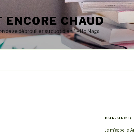
T ENCORE CHAUD
on de se débrouiller au quotidien." – Ito Naga
t
BONJOUR :)
Je m’appelle Am