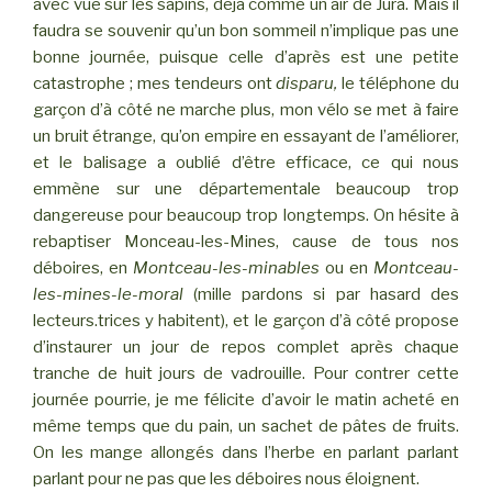
avec vue sur les sapins, déjà comme un air de Jura. Mais il
faudra se souvenir qu’un bon sommeil n’implique pas une
bonne journée, puisque celle d’après est une petite
catastrophe ; mes tendeurs ont
disparu,
le téléphone du
garçon d’à côté ne marche plus, mon vélo se met à faire
un bruit étrange, qu’on empire en essayant de l’améliorer,
et le balisage a oublié d’être efficace, ce qui nous
emmène sur une départementale beaucoup trop
dangereuse pour beaucoup trop longtemps. On hésite à
rebaptiser Monceau-les-Mines, cause de tous nos
déboires, en
Montceau-les-minables
ou en
Montceau-
les-mines-le-moral
(mille pardons si par hasard des
lecteurs.trices y habitent), et le garçon d’à côté propose
d’instaurer un jour de repos complet après chaque
tranche de huit jours de vadrouille. Pour contrer cette
journée pourrie, je me félicite d’avoir le matin acheté en
même temps que du pain, un sachet de pâtes de fruits.
On les mange allongés dans l’herbe en parlant parlant
parlant pour ne pas que les déboires nous éloignent.