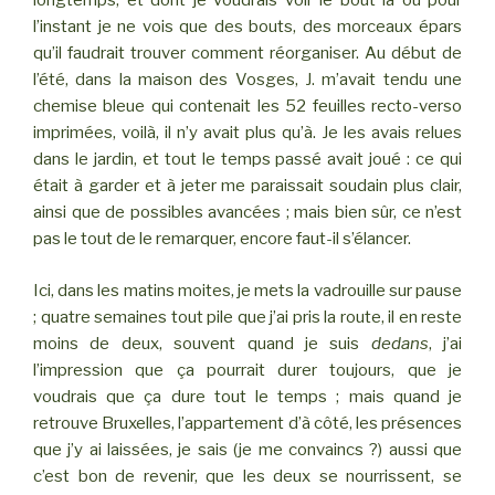
longtemps, et dont je voudrais voir le bout là où pour
l’instant je ne vois que des bouts, des morceaux épars
qu’il faudrait trouver comment réorganiser. Au début de
l’été, dans la maison des Vosges, J. m’avait tendu une
chemise bleue qui contenait les 52 feuilles recto-verso
imprimées, voilà, il n’y avait plus qu’à. Je les avais relues
dans le jardin, et tout le temps passé avait joué : ce qui
était à garder et à jeter me paraissait soudain plus clair,
ainsi que de possibles avancées ; mais bien sûr, ce n’est
pas le tout de le remarquer, encore faut-il s’élancer.
Ici, dans les matins moites, je mets la vadrouille sur pause
; quatre semaines tout pile que j’ai pris la route, il en reste
moins de deux, souvent quand je suis
dedans
, j’ai
l’impression que ça pourrait durer toujours, que je
voudrais que ça dure tout le temps ; mais quand je
retrouve Bruxelles, l’appartement d’à côté, les présences
que j’y ai laissées, je sais (je me convaincs ?) aussi que
c’est bon de revenir, que les deux se nourrissent, se