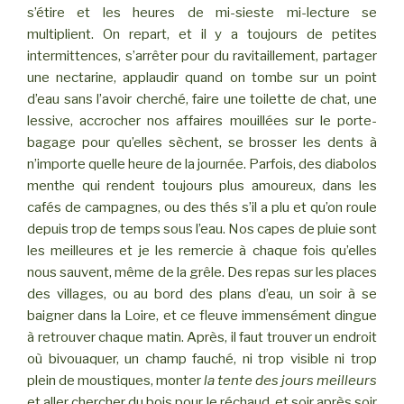
s’étire et les heures de mi-sieste mi-lecture se
multiplient. On repart, et il y a toujours de petites
intermittences, s’arrêter pour du ravitaillement, partager
une nectarine, applaudir quand on tombe sur un point
d’eau sans l’avoir cherché, faire une toilette de chat, une
lessive, accrocher nos affaires mouillées sur le porte-
bagage pour qu’elles sèchent, se brosser les dents à
n’importe quelle heure de la journée. Parfois, des diabolos
menthe qui rendent toujours plus amoureux, dans les
cafés de campagnes, ou des thés s’il a plu et qu’on roule
depuis trop de temps sous l’eau. Nos capes de pluie sont
les meilleures et je les remercie à chaque fois qu’elles
nous sauvent, même de la grêle. Des repas sur les places
des villages, ou au bord des plans d’eau, un soir à se
baigner dans la Loire, et ce fleuve immensément dingue
à retrouver chaque matin. Après, il faut trouver un endroit
où bivouaquer, un champ fauché, ni trop visible ni trop
plein de moustiques, monter
la tente des jours meilleurs
et aller chercher du bois pour le réchaud, et soir après soir