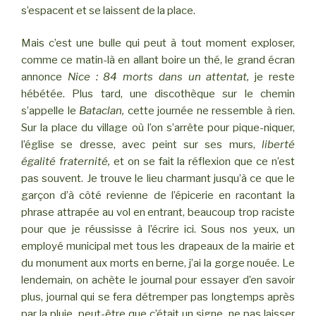
s’espacent et se laissent de la place.
Mais c’est une bulle qui peut à tout moment exploser,
comme ce matin-là en allant boire un thé, le grand écran
annonce
Nice : 84 morts dans un attentat,
je reste
hébétée. Plus tard, une discothèque sur le chemin
s’appelle le
Bataclan,
cette journée ne ressemble à rien.
Sur la place du village où l’on s’arrête pour pique-niquer,
l’église se dresse, avec peint sur ses murs,
liberté
égalité fraternité,
et on se fait la réflexion que ce n’est
pas souvent. Je trouve le lieu charmant jusqu’à ce que le
garçon d’à côté revienne de l’épicerie en racontant la
phrase attrapée au vol en entrant, beaucoup trop raciste
pour que je réussisse à l’écrire ici. Sous nos yeux, un
employé municipal met tous les drapeaux de la mairie et
du monument aux morts en berne, j’ai la gorge nouée. Le
lendemain, on achète le journal pour essayer d’en savoir
plus, journal qui se fera détremper pas longtemps après
par la pluie, peut-être que c’était un signe, ne pas laisser