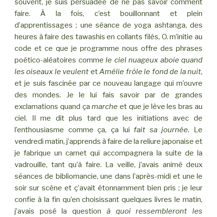
souvent, je suis persuadée de ne pas savoir comment
faire. À la fois, c’est bouillonnant et plein
d’apprentissages ; une séance de yoga ashtanga, des
heures à faire des tawashis en collants filés, O. m’initie au
code et ce que je programme nous offre des phrases
poético-aléatoires comme
le ciel nuageux aboie quand
les oiseaux le veulent
et
Amélie frôle le fond de la nuit
,
et je suis fascinée par ce nouveau langage qui m’ouvre
des mondes. Je le lui fais savoir par de grandes
exclamations quand ça
marche
et que je lève les bras au
ciel. Il me dit plus tard que les initiations avec de
l’enthousiasme comme ça, ça lui
fait sa journée.
Le
vendredi matin, j’apprends à faire de la reliure japonaise et
je fabrique un carnet qui accompagnera la suite de la
vadrouille, tant qu’à faire. La veille, j’avais animé deux
séances de bibliomancie, une dans l’après-midi et une le
soir sur scène et ç’avait étonnamment bien pris ; je leur
confie à la fin qu’en choisissant quelques livres le matin,
j’avais posé la question
à quoi ressembleront les