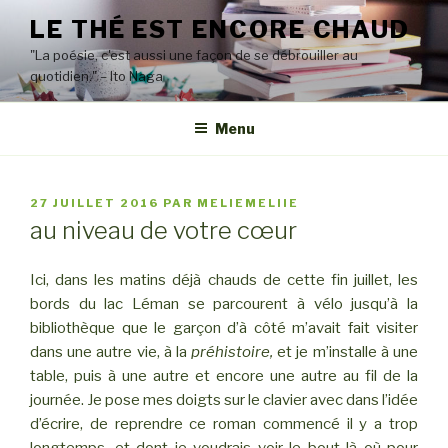
Aller
LE THÉ EST ENCORE CHAUD
au
"La poésie, c'est aussi une façon de se débrouiller au
contenu
quotidien." – Ito Naga
principal
Menu
PUBLIÉ
27 JUILLET 2016
PAR
MELIEMELIIE
LE
au niveau de votre cœur
Ici, dans les matins déjà chauds de cette fin juillet, les
bords du lac Léman se parcourent à vélo jusqu’à la
bibliothèque que le garçon d’à côté m’avait fait visiter
dans une autre vie, à la
préhistoire,
et je m’installe à une
table, puis à une autre et encore une autre au fil de la
journée. Je pose mes doigts sur le clavier avec dans l’idée
d’écrire, de reprendre ce roman commencé il y a trop